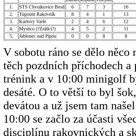
1.
STS Chvojkovice Brod
6
7
3
16
2.
Tupouni Rakovník
8
4
1
13
3.
Karlovy Varle
2
4
6
12
4.
Mystico (?Zrádci?)
4
5
2
11
5.
Jablonec nad Pípou
0
0
8
8
V sobotu ráno se dělo něco 
těch pozdních příchodech a p
trénink a v 10:00 minigolf by
desáté. O to větší to byl šok
devátou a už jsem tam našel
10:00 se začlo za účasti vše
disciplínu rakovnických a sk