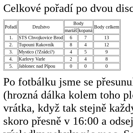
Celkové pořadí po dvou disc
Body
Pořadí
Družstvo
Body celkem
mariáš
kopaná
1.
STS Chvojkovice Brod
6
7
13
2.
Tupouni Rakovník
8
4
12
3.
Mystico (?Zrádci?)
4
5
9
4.
Karlovy Varle
2
4
8
5.
Jablonec nad Pípou
0
0
0
Po fotbálku jsme se přesunu
(hrozná dálka kolem toho pl
vrátka, když tak stejně každý
skoro přesně v 16:00 a odsej