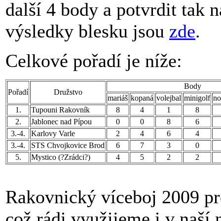
další 4 body a potvrdit tak 
výsledky blesku jsou
zde
.
Celkové pořadí je níže:
Body
Pořadí
Družstvo
mariáš
kopaná
volejbal
minigolf
no
1.
Tupouni Rakovník
8
4
1
8
2.
Jablonec nad Pípou
0
0
8
6
3.-4.
Karlovy Varle
2
4
6
4
3.-4.
STS Chvojkovice Brod
6
7
3
0
5.
Mystico (?Zrádci?)
4
5
2
2
Rakovnický víceboj 2009 pr
což rádi využijeme i v naší