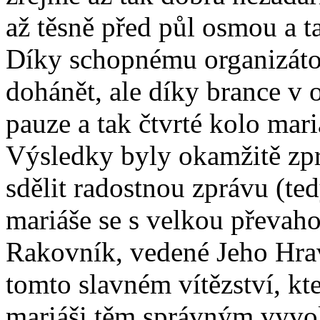
až těsně před půl osmou a t
Díky schopnému organizátor
dohánět, ale díky brance v 
pauze a tak čtvrté kolo mar
Výsledky byly okamžitě zp
sdělit radostnou zprávu (te
mariáše se s velkou převah
Rakovník, vedené Jeho Hrav
tomto slavném vítězství, kt
mariáši těm správným vyvol