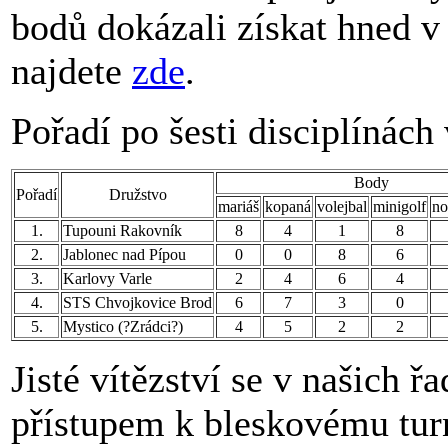
bodů dokázali získat hned v
najdete
zde
.
Pořadí po šesti disciplínác
Body
Pořadí
Družstvo
mariáš
kopaná
volejbal
minigolf
no
1.
Tupouni Rakovník
8
4
1
8
2.
Jablonec nad Pípou
0
0
8
6
3.
Karlovy Varle
2
4
6
4
4.
STS Chvojkovice Brod
6
7
3
0
5.
Mystico (?Zrádci?)
4
5
2
2
Jisté vítězství se v našich ř
přístupem k bleskovému turn