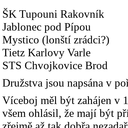
ŠK Tupouni Rakovník
Jablonec pod Pípou
Mystico (lonští zrádci?)
Tietz Karlovy Varle
STS Chvojkovice Brod
Družstva jsou napsána v po
Víceboj měl být zahájen v 1
všem ohlásil, že mají být př
zřejmě až tak dobřa nezadař