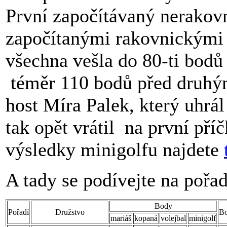
První započítávaný nerakovn
započítanými rakovnickými 
všechna vešla do 80-ti bodů
téměr 110 bodů před druhým
host Míra Palek, který uhrá
tak opět vrátil na první př
výsledky minigolfu najdete
A tady se podívejte na pořad
Body
Pořadí
Družstvo
Bo
mariáš
kopaná
volejbal
minigolf