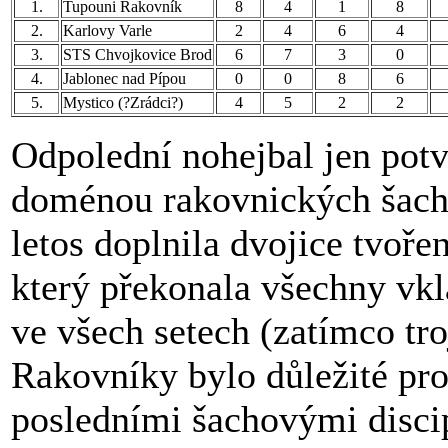
1.
Tupouni Rakovník
8
4
1
8
2.
Karlovy Varle
2
4
6
4
3.
STS Chvojkovice Brod
6
7
3
0
4.
Jablonec nad Pípou
0
0
8
6
5.
Mystico (?Zrádci?)
4
5
2
2
Odpolední nohejbal jen potvr
doménou rakovnických šachis
letos doplnila dvojice tvo
který překonala všechny vklá
ve všech setech (zatímco troj
Rakovníky bylo důležité pr
posledními šachovými disci