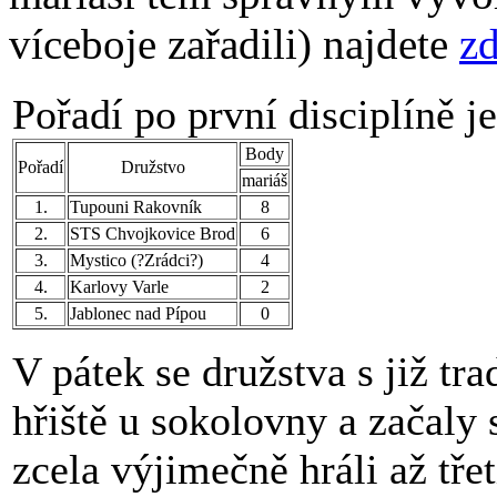
víceboje zařadili) najdete
z
Pořadí po první disciplíně je
Body
Pořadí
Družstvo
mariáš
1.
Tupouni Rakovník
8
2.
STS Chvojkovice Brod
6
3.
Mystico (?Zrádci?)
4
4.
Karlovy Varle
2
5.
Jablonec nad Pípou
0
V pátek se družstva s již t
hřiště u sokolovny a začaly
zcela výjimečně hráli až třet