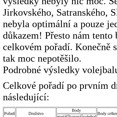
výsledky nebyly nic moc. Se
Jirkovského, Satranského, S
nebyla optimální a pouze je
důkazem! Přesto nám tento b
celkovém pořadí. Konečně se
tak moc nepotěšilo.
Podrobné výsledky volejbal
Celkové pořadí po prvním dn
následující:
Body
Pořadí
Družstvo
Body celk
mariáš
kopaná
volejbal