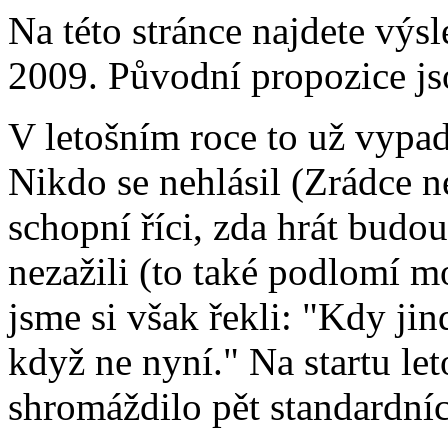
Na této stránce najdete vý
2009. Původní propozice j
V letošním roce to už vypad
Nikdo se nehlásil (Zrádce n
schopní říci, zda hrát budou
nezažili (to také podlomí m
jsme si však řekli: "Kdy jin
když ne nyní." Na startu le
shromáždilo pět standardníc