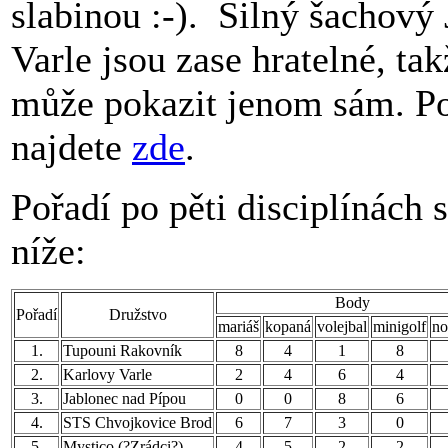
slabinou :-). Silný šachový 
Varle jsou zase hratelné, ta
může pokazit jenom sám. P
najdete
zde
.
Pořadí po pěti disciplínách 
níže:
Body
Pořadí
Družstvo
mariáš
kopaná
volejbal
minigolf
no
1.
Tupouni Rakovník
8
4
1
8
2.
Karlovy Varle
2
4
6
4
3.
Jablonec nad Pípou
0
0
8
6
4.
STS Chvojkovice Brod
6
7
3
0
5.
Mystico (?Zrádci?)
4
5
2
2