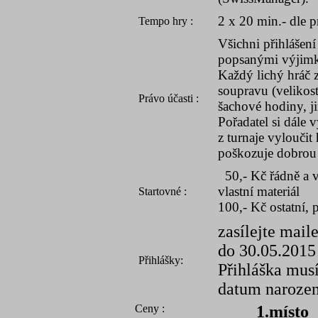
2 x 20 min.- dle p
Tempo hry :
Všichni přihlášení 
popsanými výjimk
Každý lichý hráč 
soupravu (velikos
Právo účasti :
šachové hodiny, ji
Pořadatel si dále 
z turnaje vylouči
poškozuje dobrou p
50,- Kč řádně a vč
vlastní materiál
Startovné :
100,- Kč ostatní, 
zasílejte mail
do 30.05.2015
Přihlášky:
Přihláška mus
datum narozen
Ceny :
1.místo