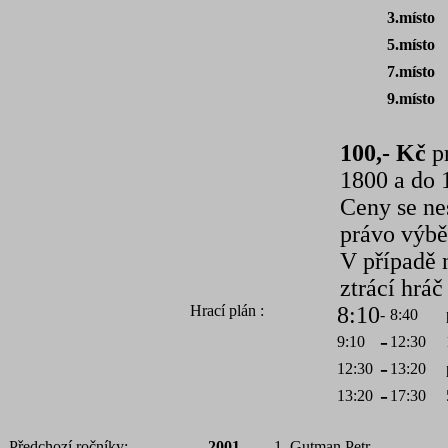
3.místo
5.místo
7.místo
9.místo
100,- Kč
pr
1800 a do 
Ceny se ne
právo výběr
V případě 
ztrácí hráč
Hrací plán :
8:10
-
8:40
-
9:10
12:30
-
12:30
13:20
-
13:20
17:30
Předchozí ročníky:
2001
1. Gutman Petr