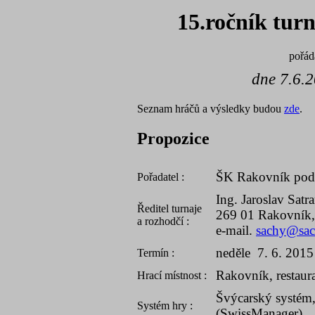
15.ročník tur
pořá
dne 7.6.
Seznam hráčů a výsledky budou
zde
.
Propozice
ŠK Rakovník pod 
Pořadatel :
Ing. Jaroslav Satr
Ředitel turnaje
269 01 Rakovník,
a rozhodčí :
e-mail.
sachy@sac
neděle 7. 6. 2015
Termín :
Rakovník, restaur
Hrací místnost :
Švýcarský systém, 
Systém hry :
(SwissManager).