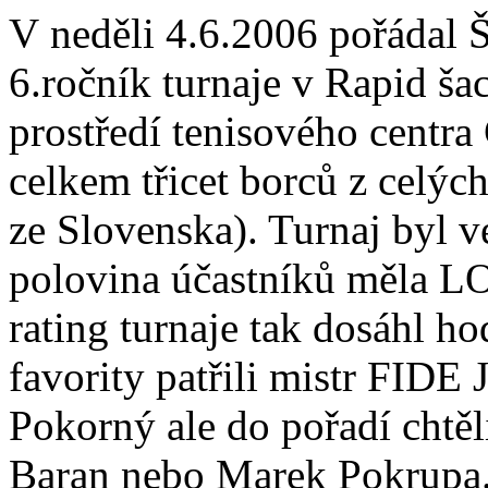
V neděli 4.6.2006 pořádal 
6.ročník turnaje v Rapid ša
prostředí tenisového centra
celkem třicet borců z celýc
ze Slovenska). Turnaj byl v
polovina účastníků měla L
rating turnaje tak dosáhl h
favority patřili mistr FIDE
Pokorný ale do pořadí chtěl
Baran nebo Marek Pokrupa