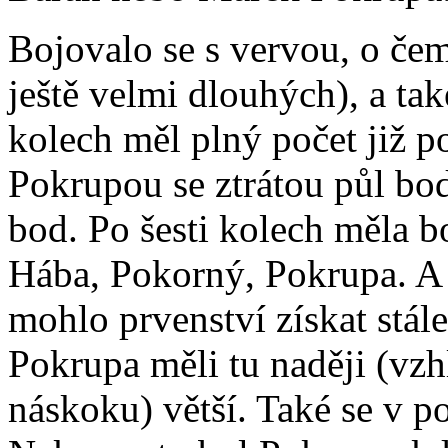
Bojovalo se s vervou, o čem
ještě velmi dlouhých), a tak
kolech měl plný počet již 
Pokrupou se ztrátou půl bod
bod. Po šesti kolech měla bo
Hába, Pokorný, Pokrupa. A
mohlo prvenství získat stál
Pokrupa měli tu naději (v
náskoku) větší. Také se v p