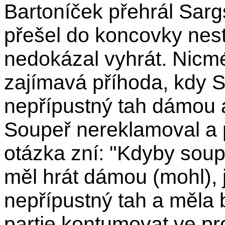
Bartoníček přehrál Sarg
přešel do koncovky neste
nedokázal vyhrát. Nicmé
zajímavá příhoda, kdy 
nepřípustný tah dámou a
Soupeř nereklamoval a 
otázka zní: "Kdyby soup
měl hrát dámou (mohl), 
nepřípustný tah a měla 
partie kontumovat ve p