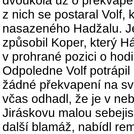
dvoukola už o překvapen
z nich se postaral Volf, 
nasazeného Hadžalu. Je
způsobil Koper, který Há
v prohrané pozici o hodi
Odpoledne Volf potrápil 
žádné překvapení na sv
včas odhadl, že je v ne
Jiráskovu malou sebejis
další blamáž, nabídl rem