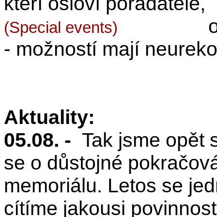
kteří osloví pořadatele,
(Special events)
- možností mají neurek
Aktuality:
05.08. -
Tak jsme opět s
se o důstojné pokračová
memoriálu. Letos se jedn
cítíme jakousi povinnos