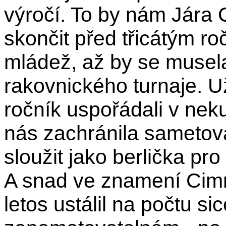
výročí. To by nám Jára 
skončit před třicátým r
mládež, až by se musela
rakovnického turnaje. U
ročník uspořádali v nek
nás zachránila sametov
sloužit jako berlička pr
A snad ve znamení Cim
letos ustálil na počtu si