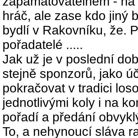
zapamatovatelném - na 
hráč, ale zase kdo jiný 
bydlí v Rakovníku, že. P
pořadatelé .....
Jak už je v poslední d
stejně sponzorů, jako 
pokračovat v tradici lo
jednotlivými koly i na k
pořadí a předání obvykl
To, a nehynoucí sláva r