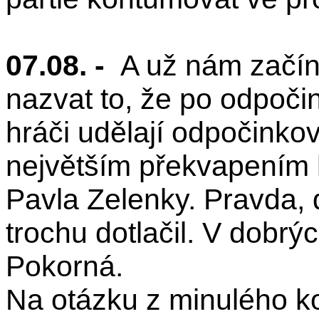
07.08. -
A už nám začíná
nazvat to, že po odpoči
hráči udělají odpočinko
největším překvapením 
Pavla Zelenky. Pravda, 
trochu dotlačil. V dobrý
Pokorná.
Na otázku z minulého k