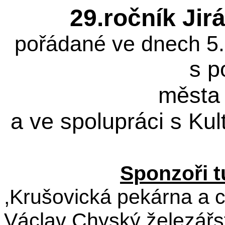
29.ročník Ji
pořádané ve dnech 5.
města
Sponzoři t
,Krušovická pekárna a c
Václav Chyský železářs