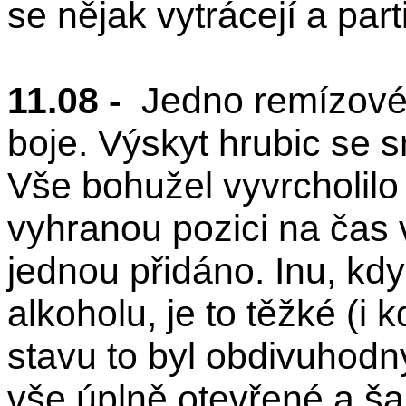
se nějak vytrácejí a part
11.08 -
Jedno remízové 
boje. Výskyt hrubic se sn
Vše bohužel vyvrcholilo
vyhranou pozici na čas 
jednou přidáno. Inu, kd
alkoholu, je to těžké (i
stavu to byl obdivuhodný
vše úplně otevřené a ša