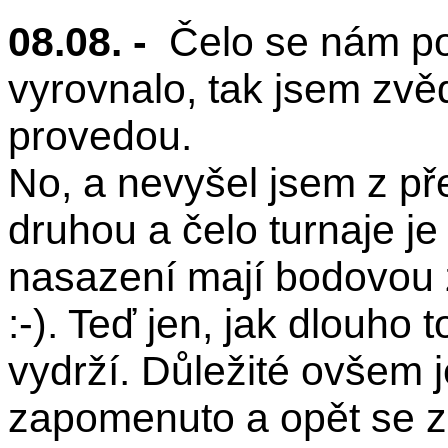
08.08. -
Čelo se nám po 
vyrovnalo, tak jsem zvěd
provedou.
No, a nevyšel jsem z př
druhou a čelo turnaje j
nasazení mají bodovou z
:-). Teď jen, jak dlouho 
vydrží. Důležité ovšem j
zapomenuto a opět se z