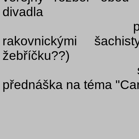
divadla
pátek 15.8.2
rakovnickými šachis
žebříčku??)
sobota 16.8.
přednáška na téma "C