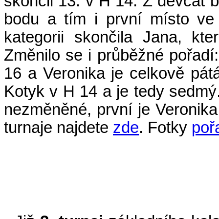
skončil 13. v H 14. Z děvčat b
bodu a tím i první místo ve
kategorii skončila Jana, kte
Změnilo se i průběžné pořadí:
16 a Veronika je celkově pátá
Kotyk v H 14 a je tedy sedmý. 
nezměněné, první je Veronika
turnaje najdete
zde
. Fotky
poř
(