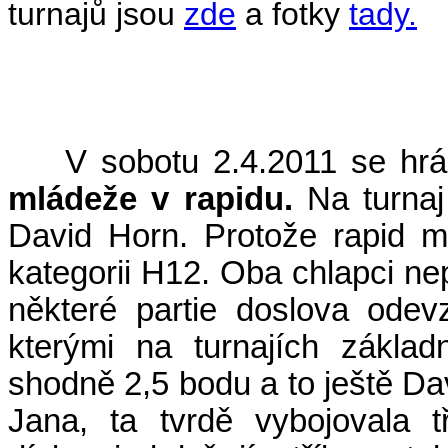
turnajů jsou
zde
a fotky
tady.
(
V sobotu 2.4.2011 se hrá
mládeže v rapidu.
Na turnaj
David Horn. Protože rapid má
kategorii H12. Oba chlapci nep
některé partie doslova odev
kterými na turnajích základ
shodně 2,5 bodu a to ještě Dav
Jana, ta tvrdě vybojovala 