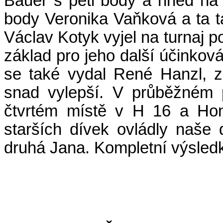
Bauer s pěti body a hned na 
body Veronika Vaňková a ta ta
Václav Kotyk vyjel na turnaj p
základ pro jeho další účinkov
se také vydal René Hanzl, za
snad vylepší. V průběžném 
čtvrtém místě v H 16 a Hon
starších dívek ovládly naše 
druhá Jana. Kompletní výsled
(