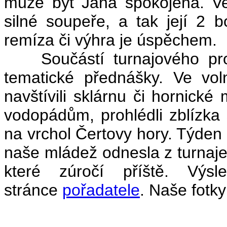
může být Jana spokojená. Ve
silné soupeře, a tak její 2 
remíza či výhra je úspěchem.
Součástí turnajového progr
tematické přednášky. Ve vo
navštívili sklárnu či hornic
vodopádům, prohlédli zblízka
na vrchol Čertovy hory. Týden 
naše mládež odnesla z turnaje 
které zúročí příště. Výs
stránce
pořadatele
. Naše fotk