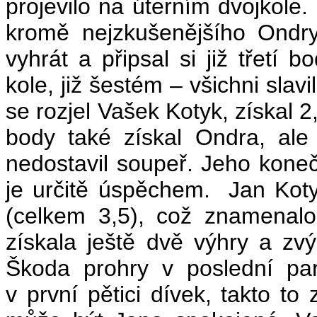
projevilo na úterním dvojkole
kromě nejzkušenějšího Ondry
vyhrát a připsal si již třetí 
kole, již šestém – všichni slavi
se rozjel Vašek Kotyk, získal 
body také získal Ondra, ale
nedostavil soupeř. Jeho kone
je určitě úspěchem.
Jan Koty
(celkem 3,5), což znamenalo
získala ještě dvě výhry a zv
Škoda prohry v poslední par
v první pětici dívek, takto t