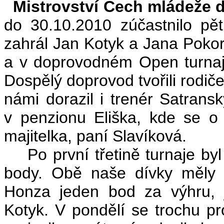
Mistrovství Čech mládeže do
do 30.10.2010 zúčastnilo pět
zahrál Jan Kotyk a Jana Poko
a v doprovodném Open turnaji
Dospělý doprovod tvořili rodiče
námi dorazil i trenér Satranský
v penzionu Eliška, kde se o
majitelka, paní Slavíková.
Po první třetině turnaje byl
body. Obě naše dívky měly
Honza jeden bod za výhru, 
Kotyk. V pondělí se trochu pro