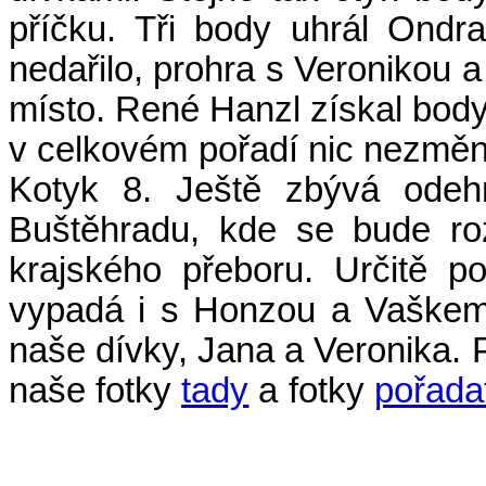
příčku. Tři body uhrál Ondr
nedařilo, prohra s Veronikou
místo. René Hanzl získal body 
v celkovém pořadí nic nezměni
Kotyk 8. Ještě zbývá odehr
Buštěhradu, kde se bude roz
krajského přeboru. Určitě 
vypadá i s Honzou a Vaškem
naše dívky, Jana a Veronika. 
naše fotky
tady
a fotky
pořadat