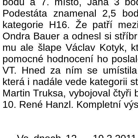
bodu a 7. místo, Jana 3 bo
Podestáta znamenal 2,5 bod
kategorie H16. Že patří mezi
Ondra Bauer a odnesl si stříb
mu ale šlape Václav Kotyk, kt
pomocné hodnocení ho poslalo
VT. Hned za ním se umístila
která i nadále vede kategorii s
Martin Truksa, vybojoval čtyři 
10. René Hanzl. Kompletní vý