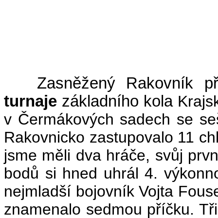
(
Zasněžený Rakovník přiví
turnaje
základního kola
Krajs
v Čermákových sadech se sešlo
Rakovnicko zastupovalo 11 chl
jsme měli dva hráče, svůj první
bodů si hned uhrál 4. výkonno
nejmladší bojovník Vojta Fousek
znamenalo sedmou příčku. Tři 