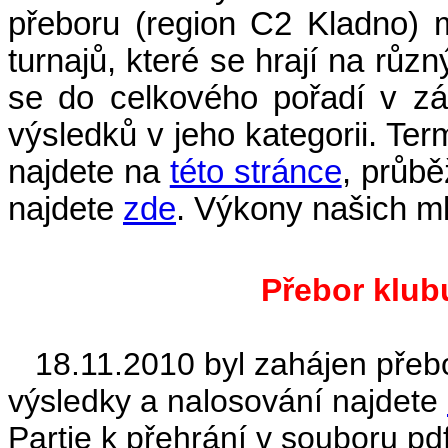
přeboru (region
C2 Kladno)
turnajů, které se hrají na růz
se do celkového pořadí v zá
výsledků v jeho kategorii. Ter
najdete na
této stránce
, průbě
najdete
zde
. Výkony našich m
Přebor klub
18.11.2010 byl zahájen přeb
výsledky a nalosování najdete
Partie k přehrání v souboru pd