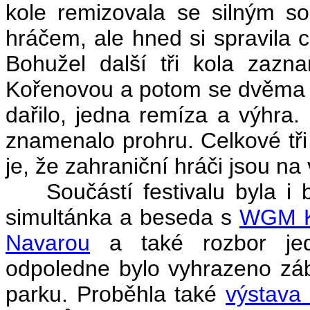
kole remizovala se silným s
hráčem, ale hned si spravila
Bohužel další tři kola zaz
Kořenovou a potom se dvěma B
dařilo, jedna remíza a výhra.
znamenalo prohru. Celkové tři
je, že zahraniční hráči jsou na 
Součástí festivalu byla i
simultánka a beseda s
WGM K
Navarou
a také rozbor je
odpoledne bylo vyhrazeno zá
parku. Proběhla také
výstava