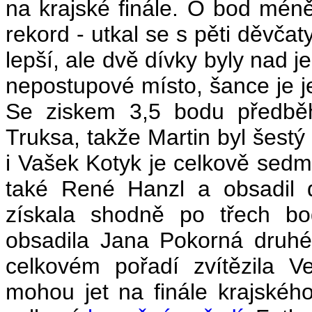
na krajské finále. O bod méně
rekord - utkal se s pěti děvčat
lepší, ale dvě dívky byly nad 
nepostupové místo, šance je je
Se ziskem 3,5 bodu předběh
Truksa, takže Martin byl šestý
i Vašek Kotyk je celkově sedm
také René Hanzl a obsadil 
získala shodně po třech bo
obsadila Jana Pokorná druhé
celkovém pořadí zvítězila 
mohou jet na finále krajskéh