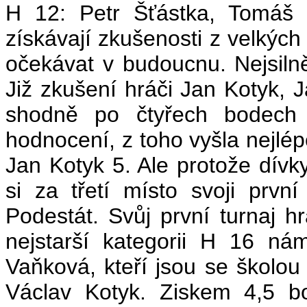
H 12: Petr Šťástka, Tomáš 
získávají zkušenosti z velkých
očekávat v budoucnu. Nejsiln
Již zkušení hráči Jan Kotyk, 
shodně po čtyřech bodech
hodnocení, z toho vyšla nejlép
Jan Kotyk 5. Ale protože dívk
si za třetí místo svoji prvn
Podestát. Svůj první turnaj h
nejstarší kategorii H 16 n
Vaňková, kteří jsou se školou
Václav Kotyk. Ziskem 4,5 bo