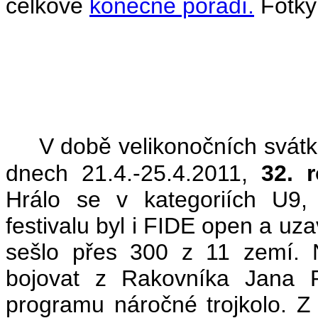
celkové
konečné pořadí.
Fotky
(
V době velikonočních svátk
dnech 21.4.-25.4.2011,
32. 
Hrálo se v kategoriích U9
festivalu byl i FIDE open a uz
sešlo přes 300 z 11 zemí. N
bojovat z Rakovníka Jana 
programu náročné trojkolo. Z