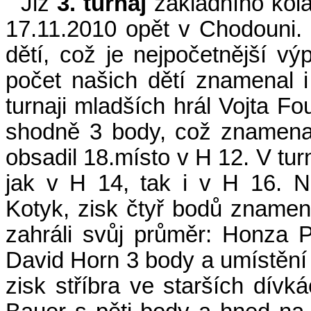
Již
3. turnaj
základního kol
17.11.2010 opět v Chodouni.
dětí, což je nejpočetnější v
počet našich dětí znamenal i 
turnaji mladších hrál Vojta Fo
shodně 3 body, což znamenal
obsadil 18.místo v H 12. V turn
jak v H 14, tak i v H 16. N
Kotyk, zisk čtyř bodů znamen
zahráli svůj průměr: Honza 
David Horn 3 body a umístění v
zisk stříbra ve starších dív