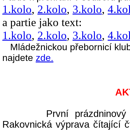
1.kolo
,
2.kolo
,
3.kolo
,
4.ko
a partie jako text:
1.kolo
,
2.kolo
,
3.kolo
,
4.ko
Mládežnickou přebornicí klub
najdete
zde.
AK
První prázdninový víke
Rakovnická výprava čítající čt