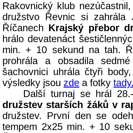
Rakovnický klub nezúčastnil,
družstvo Řevnic si zahrála
Říčanech
Krajský přebor d
hrálo devatenáct šestičlenn
min. + 10 sekund na tah. Řev
prohrála a obsadila sedmé
šachovnici uhrála čtyři body
výsledky jsou
zde
a fotky
tady
Další turnaj se hrál 28.-
družstev starších žáků v ra
družstev. První den se odeh
tempem 2x25 min. + 10 seku