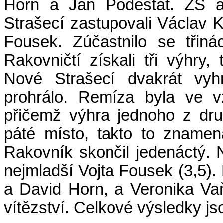
Horn a Jan Podestát. ZŠ
Strašecí zastupovali Václav K
Fousek. Zúčastnilo se třin
Rakovničtí získali tři výhry, 
Nové Strašecí dvakrát vyhr
prohrálo. Remíza byla ve 
přičemž výhra jednoho z dr
páté místo, takto to znamen
Rakovník skončil jedenáctý. 
nejmladší Vojta Fousek (3,5).
a David Horn, a Veronika Va
vítězství. Celkové výsledky j