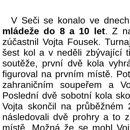
(
V Seči se konalo ve dnech 
mládeže do 8 a 10 let
. Z n
zúčastnil Vojta Fousek. Turna
šest kol a v neděli zbývající t
soutěže, první dvě kola vyh
figuroval na prvním místě. P
zahraničním soupeřem a Voj
Poslední dvě sobotní kola sk
Vojta skončil na průběžném 2
následovali dvě prohry a to
místě. Možná že se mohl Vojta