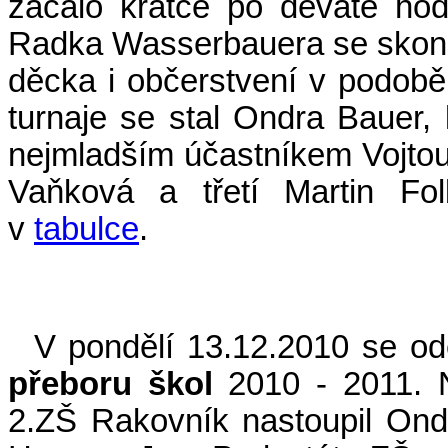
začalo krátce po deváté hod
Radka Wasserbauera se skonči
děcka i občerstvení v podobě
turnaje se stal Ondra Bauer, 
nejmladším účastníkem Vojto
Vaňková a třetí Martin Fol
v
tabulce
.
V pondělí 13.12.2010 se ode
přeboru škol
2010 - 2011. Na
2.ZŠ Rakovník nastoupil Ond