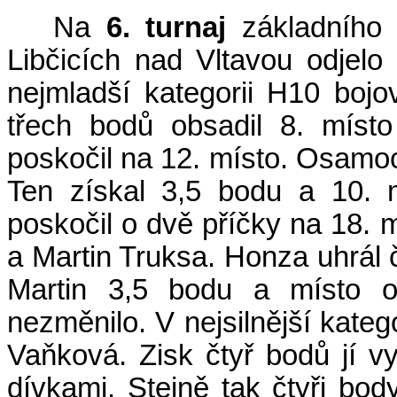
Na
6. turnaj
základního
Libčicích nad Vltavou odjelo
nejmladší kategorii H10 boj
třech bodů obsadil 8. míst
poskočil na 12. místo. Osamoc
Ten získal 3,5 bodu a 10. 
poskočil o dvě příčky na 18. 
a Martin Truksa. Honza uhrál 
Martin 3,5 bodu a místo 
nezměnilo. V nejsilnější kateg
Vaňková. Zisk čtyř bodů jí vy
dívkami. Stejně tak čtyři bod