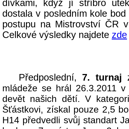
dívkami, když jí stříbro ut
dostala v posledním kole bod z
postupu na Mistrovství ČR v 
Celkové výsledky najdete
zde
(
Předposlední,
7. turnaj
mládeže se hrál 26.3.2011 v 
devět našich dětí. V kategor
Šťástkovi, získal pouze 2,5 b
H14 předvedli svůj standart 