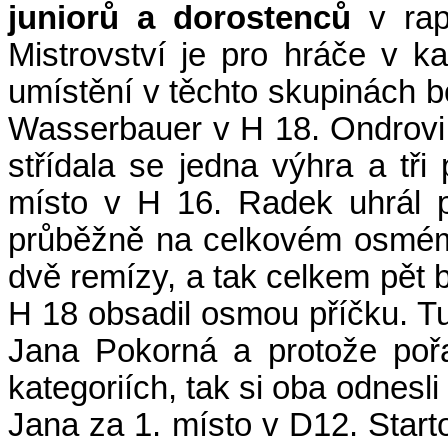
juniorů a dorostenců
v rap
Mistrovství je pro hráče v 
umístění v těchto skupinách 
Wasserbauer v H 18. Ondrovi 
střídala se jedna výhra a tři
místo v H 16. Radek uhrál p
průběžně na celkovém osmém 
dvě remízy, a tak celkem pět b
H 18 obsadil osmou příčku. Tu
Jana Pokorná a protože pořad
kategoriích, tak si oba odnesl
Jana za 1. místo v D12. Starto