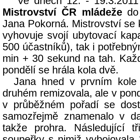
Ve dnech 12. - 19.3.2011 
Mistrovství ČR mládeže
do 
Jana Pokorná. Mistrovství se 
vyhovuje svojí ubytovací kap
500 účastníků), tak i potřebn
min + 30 sekund na tah. Každ
pondělí se hrála kola dvě.
Jana hned v prvním kole p
druhém remizovala, ale v pond
v průběžném pořadí se dost
samozřejmě znamenalo v dal
takže prohra. Následující tř
soupeřky s nimiž vybojovala 